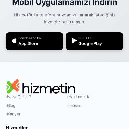
Mobil Uygulamamızı İndirin
HizmetBul'u telefonunuzdan kullanarak istediğiniz
hizmete hızla ulaşın.
Download on the
GET IT ON
App Store
Google Play
Nasıl Çalışır?
Hakkımızda
Blog
İletişim
Kariyer
Hizmetler