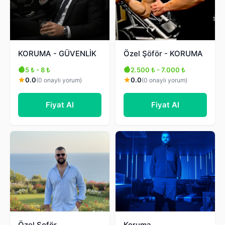
KORUMA - GÜVENLİK
Özel Şöför - KORUMA
5 ₺ - 8 ₺
2.500 ₺ - 7.000 ₺
0.0
0.0
(0 onaylı yorum)
(0 onaylı yorum)
Fiyat Al
Fiyat Al
Özel Şoför
Koruma