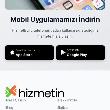
Mobil Uygulamamızı İndirin
HizmetBul'u telefonunuzdan kullanarak istediğiniz
hizmete hızla ulaşın.
Download on the
GET IT ON
App Store
Google Play
Nasıl Çalışır?
Hakkımızda
Blog
İletişim