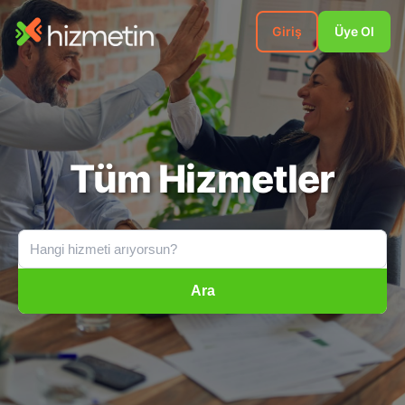
Giriş
Üye Ol
Tüm Hizmetler
Ara