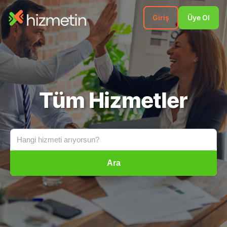
Giriş
Üye Ol
Tüm Hizmetler
Ara