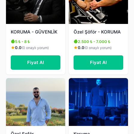
KORUMA - GÜVENLİK
Özel Şöför - KORUMA
5 ₺ - 8 ₺
2.500 ₺ - 7.000 ₺
0.0
0.0
(0 onaylı yorum)
(0 onaylı yorum)
Fiyat Al
Fiyat Al
Özel Şoför
Koruma