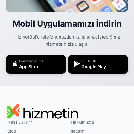
Mobil Uygulamamızı İndirin
HizmetBul'u telefonunuzdan kullanarak istediğiniz
hizmete hızla ulaşın.
Download on the
GET IT ON
App Store
Google Play
Nasıl Çalışır?
Hakkımızda
Blog
İletişim