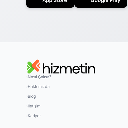
App Store
Google Play
Nasıl Çalışır?
Hakkımızda
Blog
İletişim
Kariyer