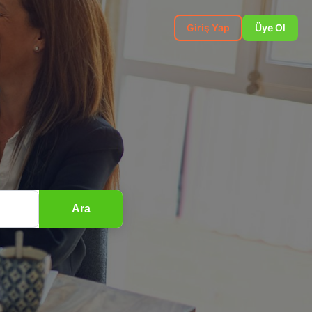
Giriş Yap
Üye Ol
Ara