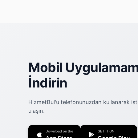
Mobil Uygulamam
İndirin
HizmetBul'u telefonunuzdan kullanarak ist
ulaşın.
Download on the
GET IT ON