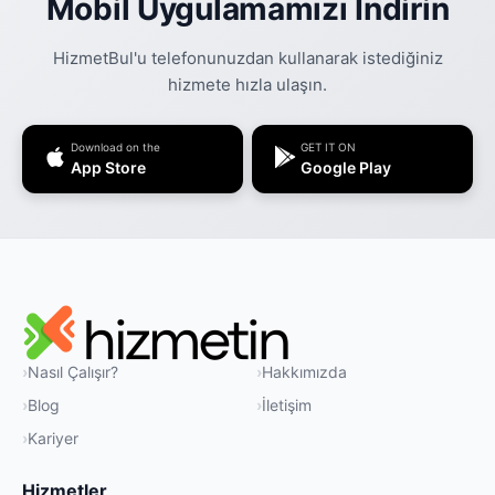
Mobil Uygulamamızı İndirin
HizmetBul'u telefonunuzdan kullanarak istediğiniz
hizmete hızla ulaşın.
Download on the
GET IT ON
App Store
Google Play
Nasıl Çalışır?
Hakkımızda
Blog
İletişim
Kariyer
Hizmetler