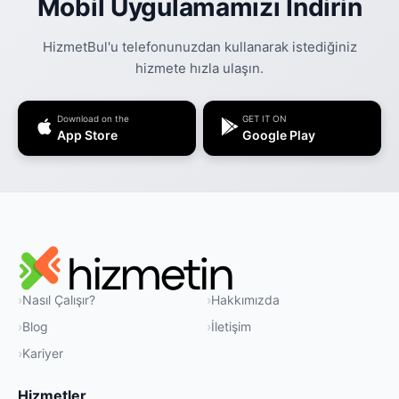
Mobil Uygulamamızı İndirin
HizmetBul'u telefonunuzdan kullanarak istediğiniz
hizmete hızla ulaşın.
Download on the
GET IT ON
App Store
Google Play
Nasıl Çalışır?
Hakkımızda
Blog
İletişim
Kariyer
Hizmetler