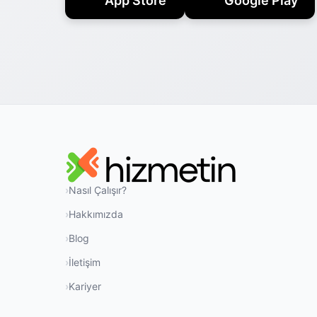
App Store
Google Play
Nasıl Çalışır?
Hakkımızda
Blog
İletişim
Kariyer