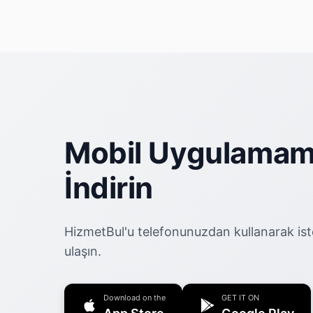
Mobil Uygulamam
İndirin
HizmetBul'u telefonunuzdan kullanarak ist
ulaşın.
Download on the
GET IT ON