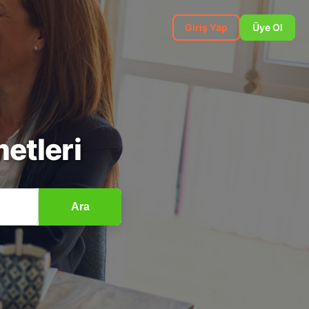
Giriş Yap
Üye Ol
etleri
Ara