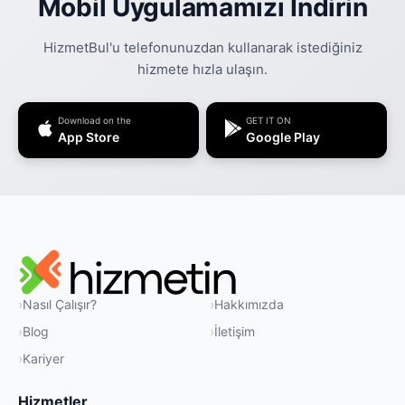
Mobil Uygulamamızı İndirin
HizmetBul'u telefonunuzdan kullanarak istediğiniz
hizmete hızla ulaşın.
Download on the
GET IT ON
App Store
Google Play
Nasıl Çalışır?
Hakkımızda
Blog
İletişim
Kariyer
Hizmetler